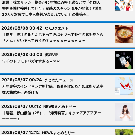
激震！韓国サッカー協会が15年前にW杯予選などで「外国人
審判を性的接待していた」疑惑のスキャンダルが発覚！7試合
20人が対象で日本人審判が含まれていたとの指摘も…
2026/08/08 00:42
なんJクエスト
【爆笑】豚汁の事とんじるって呼ぶヤツって野生の豚を見たら
「とん」がいるって言うの？ｗｗｗｗｗｗｗｗｗｗ
2026/08/08 00:03
流速VIP
ワイのトッモドパガキすぎるｗｗｗ
2026/08/07 09:24
まとめたニュース
万年赤字のインドネシア新幹線。負債を埋めるため政府が過半
数の株式を引き受ける
2026/08/07 06:12
NEWSまとめもりー
【速報】影山優佳（25）、『爆弾発言』キタァアアアアアー
ーーーー！！
2026/08/07 12:12
NEWSまとめもりー