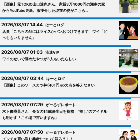
【画像】元TOKIO山口達也さん、家賃3万4000円の湘南の家
からYouTube更新。激痩せした現在の姿がこちら…
2026/08/07 14:44
はーとログ
店員「こちらの品にはライスかパンおつけできます」ワイ「ど
っちもいりません」
2026/08/07 01:03
流速VIP
ワイのせいで辞めたやつが3人もいたらしい
2026/08/07 03:44
はーとログ
【画像】このソースカツ丼(461円)の欠点を答えなさい
2026/08/07 07:29
がーるずレポート
木下優樹菜さん 長女の14歳誕生日を祝福 “推し”のアイドル
も明かす「この場で言いますね」
2026/08/07 07:50
がーるずレポート
インチキ買い取り業者について語ろう！！