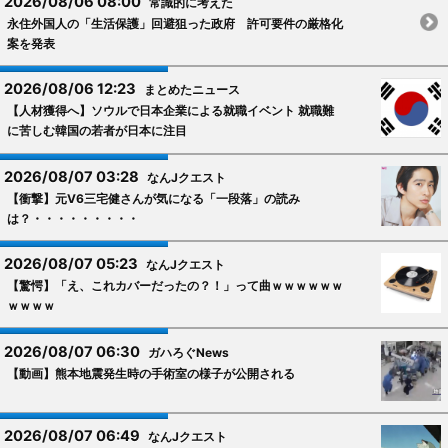
2026/08/06 08:00
常識的に考えた
永住外国人の「生活保護」回避狙った政府 許可要件の厳格化
案を発表
2026/08/06 12:23
まとめたニュース
【人材獲得へ】ソウルで日本企業による就職イベント 就職難
に苦しむ韓国の若者が日本に注目
2026/08/07 03:28
なんJクエスト
【衝撃】元V6三宅健さんが気になる「一段落」の読み
は？・・・・・・・・・
2026/08/07 05:23
なんJクエスト
【驚愕】「え、これカバーだったの？！」って曲ｗｗｗｗｗｗ
ｗｗｗｗ
2026/08/07 06:30
ガハろぐNews
【動画】熊本地震発生時の手術室の様子が公開される
2026/08/07 06:49
なんJクエスト