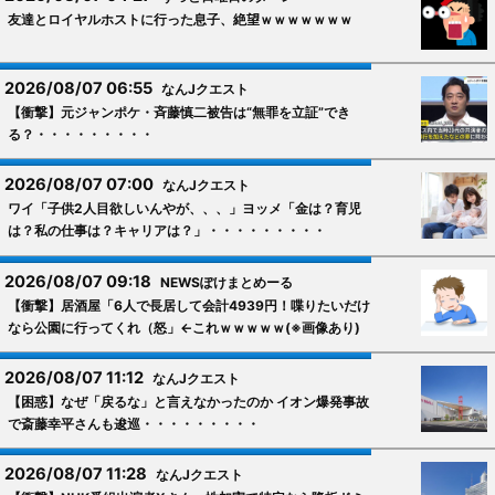
友達とロイヤルホストに行った息子、絶望ｗｗｗｗｗｗｗ
2026/08/07 06:55
なんJクエスト
【衝撃】元ジャンポケ・斉藤慎二被告は“無罪を立証”でき
る？・・・・・・・・・
2026/08/07 07:00
なんJクエスト
ワイ「子供2人目欲しいんやが、、、」ヨッメ「金は？育児
は？私の仕事は？キャリアは？」・・・・・・・・・
2026/08/07 09:18
NEWSぽけまとめーる
【衝撃】居酒屋「6人で長居して会計4939円！喋りたいだけ
なら公園に行ってくれ（怒」←これｗｗｗｗｗ(※画像あり)
2026/08/07 11:12
なんJクエスト
【困惑】なぜ「戻るな」と言えなかったのか イオン爆発事故
で斎藤幸平さんも逡巡・・・・・・・・・
2026/08/07 11:28
なんJクエスト