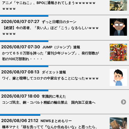
アニメ「ヤニねこ」、BPOに通報されてしまうｗｗｗｗｗｗ
ｗｗｗｗ
2026/08/07 07:27
ずっと日曜日のターン
【絶望】今の若者、「良い人」ほど「こう」なるらしいｗｗｗ
ｗｗｗｗ
2026/08/07 07:30
JUMP（ジャンプ）速報
かつて６５０万部を誇った「週刊少年ジャンプ」、発行部数が
初の100万部割れ・・・・
2026/08/07 08:13
ダイエット速報
ワイ、嫁と喧嘩してコロナの中家出することになったｗｗｗｗ
2026/08/07 18:00
常識的に考えた
コンゴ民主、銅・コバルト精鉱の輸出禁止 国内加工促進へ
2026/08/06 21:12
NEWSまとめもりー
橋本マナミ「頭を洗ってて『なんか生ぬるいな』と思ったら、