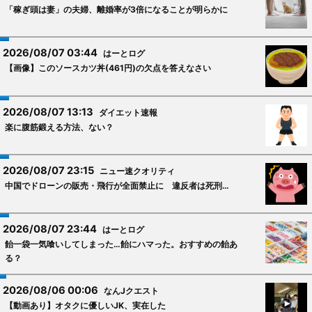
「稼ぎ頭は妻」の夫婦、離婚率が3倍になることが明らかに
2026/08/07 03:44
はーとログ
【画像】このソースカツ丼(461円)の欠点を答えなさい
2026/08/07 13:13
ダイエット速報
楽に腹筋鍛える方法、ない？
2026/08/07 23:15
ニュー速クオリティ
中国でドローンの販売・飛行が全面禁止に 違反者は死刑…
2026/08/07 23:44
はーとログ
飴一袋一気喰いしてしまった…飴にハマった。おすすめの飴あ
る？
2026/08/06 00:06
なんJクエスト
【動画あり】オタクに優しいJK、実在した