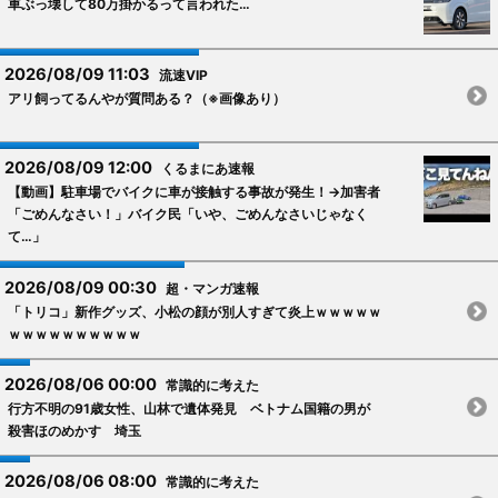
車ぶっ壊して80万掛かるって言われた…
2026/08/09 11:03
流速VIP
アリ飼ってるんやが質問ある？（※画像あり）
2026/08/09 12:00
くるまにあ速報
【動画】駐車場でバイクに車が接触する事故が発生！→加害者
「ごめんなさい！」バイク民「いや、ごめんなさいじゃなく
て…」
2026/08/09 00:30
超・マンガ速報
「トリコ」新作グッズ、小松の顔が別人すぎて炎上ｗｗｗｗｗ
ｗｗｗｗｗｗｗｗｗｗ
2026/08/06 00:00
常識的に考えた
行方不明の91歳女性、山林で遺体発見 ベトナム国籍の男が
殺害ほのめかす 埼玉
2026/08/06 08:00
常識的に考えた