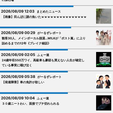
2026/08/09 12:03
まとめたニュース
【画像】田んぼに謎の魚いたｗｗｗｗｗｗｗｗｗｗｗｗｗｗｗ
2026/08/09 00:29
がーるずレポート
観客30人、メインボーカル脱退…M!LKが「ポスト嵐」に上り
詰めるまでの12年《ブレイク秘話》
2026/08/09 02:05
ふぇー速
24歳年収550万ワイ、高級車も豪邸も買えない人生が確定し
ている事実に咽び泣く
2026/08/09 05:38
がーるずレポート
【発達障害】車の免許が欲しい
2026/08/09 10:04
ふぇー速
３０歳ニートわい、面接でブチ切れられる