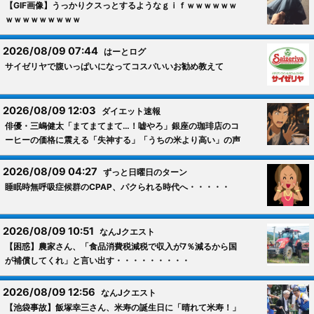
【GIF画像】うっかりクスっとするようなｇｉｆｗｗｗｗｗｗ
ｗｗｗｗｗｗｗｗｗ
2026/08/09 07:44
はーとログ
サイゼリヤで腹いっぱいになってコスパいいお勧め教えて
2026/08/09 12:03
ダイエット速報
俳優・三嶋健太「まてまてまて…！嘘やろ」銀座の珈琲店のコ
ーヒーの価格に震える「失神する」「うちの米より高い」の声
2026/08/09 04:27
ずっと日曜日のターン
睡眠時無呼吸症候群のCPAP、パクられる時代へ・・・・・
2026/08/09 10:51
なんJクエスト
【困惑】農家さん、「食品消費税減税で収入が7％減るから国
が補償してくれ」と言い出す・・・・・・・・・
2026/08/09 12:56
なんJクエスト
【池袋事故】飯塚幸三さん、米寿の誕生日に「晴れて米寿！」