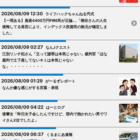
2026/08/09 12:30
ライフハックちゃんねる弐式
【一理ある】資産4400万円FIRE民が正論‥‥「桐谷さんの人生
後悔してる発言により、インデックス投資民の敗北が確定しま
した」
2026/08/09 02:27
なんJクエスト
江別リンチ犯さん「立って謝罪は本気じゃない」裁判官「ほな
裁判で土下座してないキミは本気じゃない
な」・・・・・・・・・
2026/08/09 01:29
がーるずレポート
なんか嫌な感じがする言葉・表現
2026/08/09 04:22
はーとログ
後輩女「昨日女子会したんですけど、部内で抱かれたい男でワ
イさん2位でしたよ」
2026/08/09 06:37
くるまにあ速報