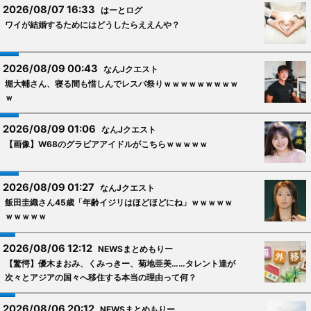
2026/08/07 16:33
はーとログ
ワイが結婚するためにはどうしたらええんや？
2026/08/09 00:43
なんJクエスト
堀大輔さん、寝る間も惜しんでレスバ祭りｗｗｗｗｗｗｗｗｗ
ｗ
2026/08/09 01:06
なんJクエスト
【画像】W68のグラビアアイドルがこちらｗｗｗｗｗ
2026/08/09 01:27
なんJクエスト
飯田圭織さん45歳「年齢イジリはほどほどにね」ｗｗｗｗｗ
ｗｗｗｗｗ
2026/08/06 12:12
NEWSまとめもりー
【驚愕】優木まおみ、くみっきー、菊地亜美……タレント達が
次々とアジアの国々へ移住する本当の理由って何？
2026/08/06 20:12
NEWSまとめもりー