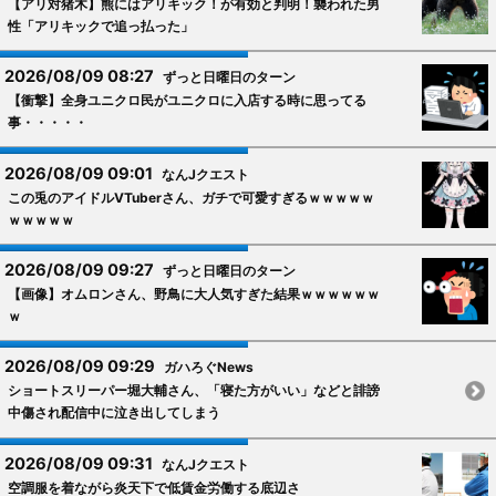
【アリ対猪木】熊にはアリキック！が有効と判明！襲われた男
性「アリキックで追っ払った」
2026/08/09 08:27
ずっと日曜日のターン
【衝撃】全身ユニクロ民がユニクロに入店する時に思ってる
事・・・・・
2026/08/09 09:01
なんJクエスト
この兎のアイドルVTuberさん、ガチで可愛すぎるｗｗｗｗｗ
ｗｗｗｗｗ
2026/08/09 09:27
ずっと日曜日のターン
【画像】オムロンさん、野鳥に大人気すぎた結果ｗｗｗｗｗｗ
ｗ
2026/08/09 09:29
ガハろぐNews
ショートスリーパー堀大輔さん、「寝た方がいい」などと誹謗
中傷され配信中に泣き出してしまう
2026/08/09 09:31
なんJクエスト
空調服を着ながら炎天下で低賃金労働する底辺さ