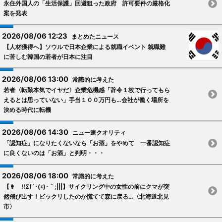
永住外国人の「生活保護」回避狙った政府 許可要件の厳格化
案を発表
2026/08/06 12:23
まとめたニュース
【人材獲得へ】ソウルで日本企業による就職イベント 就職難
に苦しむ韓国の若者が日本に注目
2026/08/06 13:00
常識的に考えた
若者〈転勤本気でイヤだ〉企業危機感「辞令１枚で行ってもら
えるとは思っていない」手当１００万円も…会社が働く場所を
決める時代に転機
2026/08/06 14:30
ニュー速クオリティ
「認知症」になりたくないなら「お酒」をやめて 一番認知症
に良くないのは「お酒」と判明・・・
2026/08/06 18:00
常識的に考えた
【👩 !!Σ(´･(ｪ)･｀;|||】サイクリング中の女性の前にクマが突
然飛び出す！ビックリしたのか慌てて森に戻る…〈北海道北見
市〉