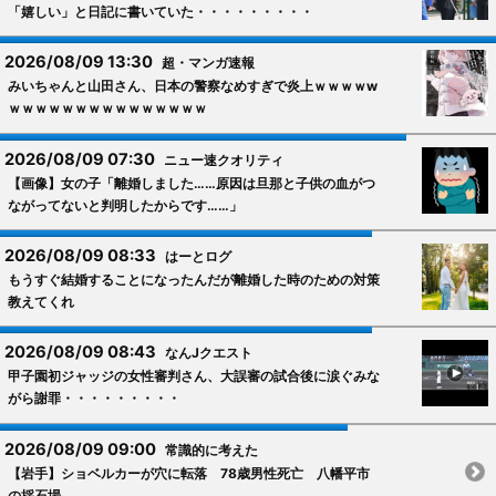
「嬉しい」と日記に書いていた・・・・・・・・・
2026/08/09 13:30
超・マンガ速報
みいちゃんと山田さん、日本の警察なめすぎで炎上ｗｗｗｗw
ｗｗｗｗｗｗｗｗｗｗｗｗｗｗｗ
2026/08/09 07:30
ニュー速クオリティ
【画像】女の子「離婚しました……原因は旦那と子供の血がつ
ながってないと判明したからです……」
2026/08/09 08:33
はーとログ
もうすぐ結婚することになったんだが離婚した時のための対策
教えてくれ
2026/08/09 08:43
なんJクエスト
甲子園初ジャッジの女性審判さん、大誤審の試合後に涙ぐみな
がら謝罪・・・・・・・・・
2026/08/09 09:00
常識的に考えた
【岩手】ショベルカーが穴に転落 78歳男性死亡 八幡平市
の採石場