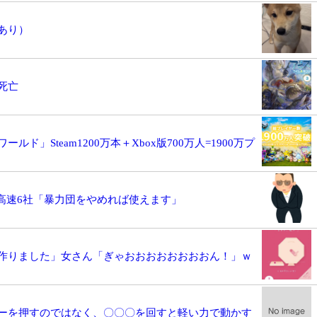
あり）
死亡
」Steam1200万本＋Xbox版700万人=1900万プ
高速6社「暴力団をやめれば使えます」
作りました」女さん「ぎゃおおおおおおおおん！」ｗ
ーを押すのではなく、〇〇〇を回すと軽い力で動かす