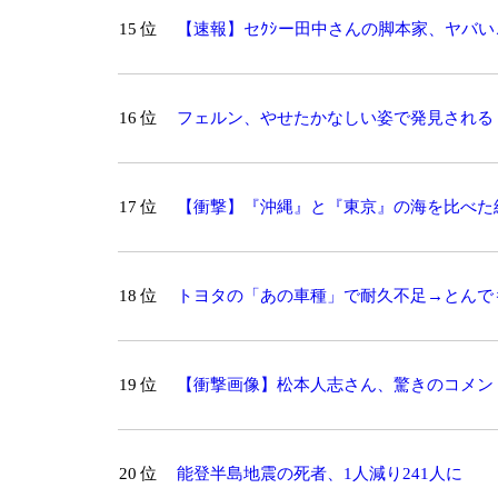
15 位
【速報】セｸｼー田中さんの脚本家、ヤバ
16 位
フェルン、やせたかなしい姿で発見される
17 位
【衝撃】『沖縄』と『東京』の海を比べた結
18 位
トヨタの「あの車種」で耐久不足→とんで
19 位
【衝撃画像】松本人志さん、驚きのコメン
20 位
能登半島地震の死者、1人減り241人に