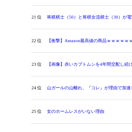
21 位
将棋棋士（50）と将棋女流棋士（30）が電撃
22 位
【衝撃】Amazon最高値の商品ｗｗｗｗｗ
23 位
【画像】赤いカブトムシを4年間交配し続
wwwwwwwww
24 位
山ガールの山離れ、『コレ』が理由で加速
25 位
女のホームレスがいない理由