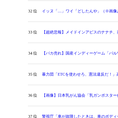
32 位
イッヌ「…」ワイ「どしたんや」（※画像
33 位
【超絶悲報】メイドインアビスのナナチ、
34 位
【バカ売れ】国産インディーゲーム「パルワールド
レイヤー数に
35 位
暴力団「ETCを使わせろ、憲法違反だ！」
36 位
【画像】日本乳がん協会「乳ガンポスター
ｗｗｗｗｗｗｗｗｗｗｗｗｗｗ
37 位
警視庁「車が故障したときは、車のボディ