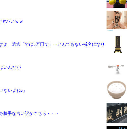
でヤバいｗｗ
すよ」遺族「では5万円で」→とんでもない戒名になり
ばいんだが
いないよね♪」
身勝手な言い訳がこちら・・・