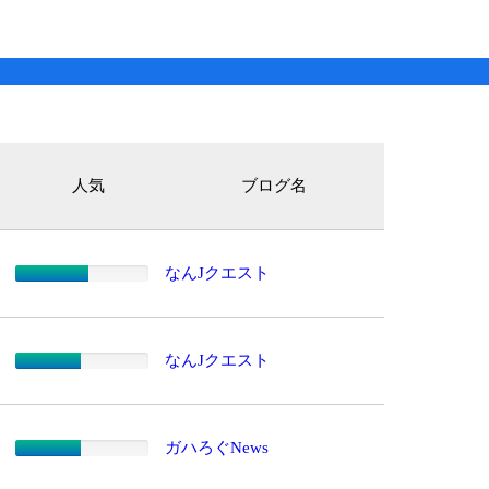
人気
ブログ名
なんJクエスト
なんJクエスト
ガハろぐNews