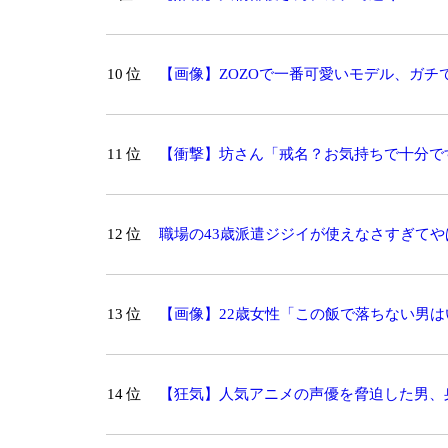
10 位
【画像】ZOZOで一番可愛いモデル、ガチ
11 位
【衝撃】坊さん「戒名？お気持ちで十分で
バズる
12 位
職場の43歳派遣ジジイが使えなさすぎてや
13 位
【画像】22歳女性「この飯で落ちない男は
14 位
【狂気】人気アニメの声優を脅迫した男、