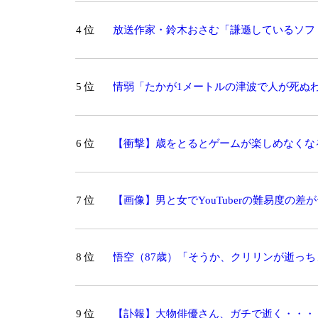
4 位
放送作家・鈴木おさむ「謙遜しているソフ
5 位
情弱「たかが1メートルの津波で人が死ぬ
6 位
【衝撃】歳をとるとゲームが楽しめなくな
7 位
【画像】男と女でYouTuberの難易度の
ｗ
8 位
悟空（87歳）「そうか、クリリンが逝っち
9 位
【訃報】大物俳優さん、ガチで逝く・・・