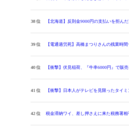
ことができます。」
38 位
【北海道】反則金9000円の支払いを拒ん
39 位
【電通過労死】高橋まつりさんの残業時間
40 位
【衝撃】伏見稲荷、『牛串6000円』で販売
41 位
【衝撃】日本人がテレビを見限ったタイミ
42 位
税金滞納ワイ、差し押さえに来た税務署相