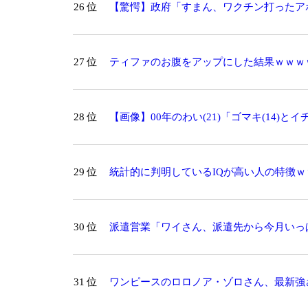
26 位
【驚愕】政府「すまん、ワクチン打ったア
27 位
ティファのお腹をアップにした結果ｗｗｗｗ
28 位
【画像】00年のわい(21)「ゴマキ(14)
29 位
統計的に判明しているIQが高い人の特徴ｗ
30 位
派遣営業「ワイさん、派遣先から今月いっ
「え…？」 → その原因ｗｗｗ
31 位
ワンピースのロロノア・ゾロさん、最新強