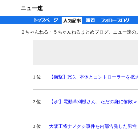
ニュー速
２ちゃんねる・５ちゃんねるまとめブログ、ニュー速の
1 位
【衝撃】PS5、本体とコントローラーを
2 位
【gif】電動草刈機さん、ただの鎌に惨敗
3 位
大阪王将ナメクジ事件を内部告発した男性