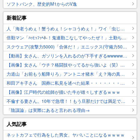
ソフトバンク、歴史的M1からのV逸
新着記事
人「海老うめぇ！蟹うめぇ！シャコうめぇ！」ワイ「虫じゃん」
倍勤マン「ﾊｯﾋｯﾌｯﾍﾎ-！鬼連勤こなしてやったぜ！」土勤ちゃん「休日出勤の土勤ちゃんもいまーすww」
スクウェア(攻撃力5000)「合体だ！」エニックス(守備力5000)「おう！」
【動画】女さん、ガソリンを入れるのが下手すぎるwwwwwwwww
【画像】女さん「ウチ？格闘技やってるから強いよ（笑）」ｼｭｯｼｭｯ
力道山「お前もう船降りろ」アントニオ猪木「え？海の真ん中ですよ？」力道山「いいから降りろ」
和田アキ子さん 国葬に私見を述べた結果・・・・・・・・・・・
【画像】江戸時代の絵師が描いた牛が雄々しすぎるｗｗｗ
不倫する妻さん。10年で急増！！もう旦那だけでは満足できんのか？
「陰謀論」は実際にあると言われる理由→
人気記事
ネットカフェで行為をした男女、ヤバいことになるｗｗｗｗ