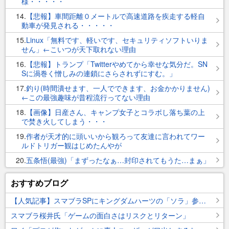
様・・・・・
14
【悲報】車間距離０メートルで高速道路を疾走する軽自
動車が発見される・・・・・
15
Linux「無料です、軽いです、セキュリティソフトいりま
せん」←こいつが天下取れない理由
16
【悲報】トランプ「Twitterやめてから幸せな気分だ。SN
Sに渦巻く憎しみの連鎖にさらされずにすむ。」
17
釣り(時間潰せます、一人でできます、お金かかりません)
←この最強趣味が昔程流行ってない理由
18
【画像】日産さん、キャンプ女子とコラボし落ち葉の上
で焚き火してしまう・・・
19
作者が天才的に頭いいから観ろって友達に言われてワー
ルドトリガー観はじめたんやが
20
五条悟(最強)「まずったなぁ…封印されてもうた…まぁ」
おすすめブログ
【人気記事】スマブラSPにキングダムハーツの「ソラ」参戦決定！！！！！
スマブラ桜井氏「ゲームの面白さはリスクとリターン」