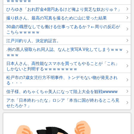
ｗｗｗｗｗｗ
ひろゆき「おれ貯金4億円あるけど俺より貧乏な奴おりゅ？」
撮り鉄さん、最高の写真を撮るために山に登った結果
30歳の職歴なしでも働ける仕事ってあるか？←周りの反応が
こちらｗｗｗｗｗ
江戸川釣り人、決定的証言。
.例の黒人寝取られ同人誌、なんと実写A.V化してしまうｗｗｗ
ｗｗｗ
日本人さん、高性能なスマホを買ってもやることが「これ」
しかないと判明するｗｗｗｗｗｗｗｗ
松戸市の7歳女児行方不明事件、トンデモない物が発見され
る・・・
佳子様、めちゃくちゃ美人になって陸上大会を観戦wwwww
アホ「日本終わったな」ロシア「本当に国が終わるところ見
せたろか？」