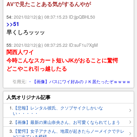
AVで見たことある気がするんやが
54:
2021/02/12(金) 08:37:15.23 ID:jjpQBHL50
>>51
早くしろッッッ
55:
2021/02/12(金) 08:37:25.22 ID:suF1u7XgM
関西人ワイ
今時こんなスカート短いJKがおることに驚愕
どこやこれ引っ越したる
引用元:
・【画像】バスにワイ好みのＪＫ居たったぞｗｗｗｗ
人気オリジナル記事
1
【悲報】レンタル彼氏、クソブサイクしかいな
い・・・・・
2
【画像】最新の東山奈央さん、お可愛くなられてしまう
3
【驚愕】女子アナさん、地震が起きたらノーメイクでテレ
ビに出ている模様