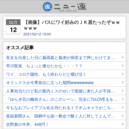
【画像】バスにワイ好みのＪＫ居たったぞｗｗ
02月
ｗｗｗ
12
2021/02/12 13:00
オススメ記事
長女を出産した日に義両親と義弟が病室まで押しかけてきた。私(非常識すぎ…いつか復讐してやる)→義父が亡くなった時、当時の話になり…まさかの私の記憶違いだった(汗
早川聖来、ちょっと痩せたかな・・・？？
ワイ、コロナ陽性。もう終わりだと咽び泣く
オリックスが今季首位に立った期間wwwwwwww
人事担当だけど私の案内ミスのせいで面接に来た人が不採用になっちゃった。この件を笑い話にしてる他の人事にはとても本当の事は言えないよ…
『ゆらぎ荘の幽奈さん』のこのシーン、完全にToLOVEるを超えてたよなｗｗｗｗｗｗ
今もなおプレイアブル化を待たれるトラオムキャラがこちら←これすこ
産経新聞さん 国葬中も統一教会で騒ぐ人に対してとんでもない例えを出してしまうｗｗｗｗｗｗｗｗｗｗ
吉野家の牛丼、448円！