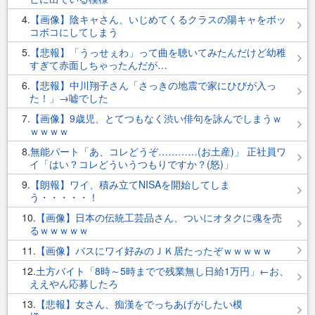
4
【画像】陰キャさん、いじめてくるクラスの陽キャをボッ
コボコにしてしまう
5
【悲報】「うっせぇわ」って曲を聴いてみたんだけど幼稚
すぎて赤面しちゃったんだが…
6
【悲報】中川翔子さん「さっきの地震で家にひびが入っ
た！」→嘘でした
7
【画像】9歳児、とてつもなく渋い俳句を詠んでしまうｗ
ｗｗｗｗ
8
無能パート「あ、コレどうぞ…………(お土産)」 正社員ワ
イ「はい？コレどういうつもりですか？(怒)」
9
【朗報】ワイ、積み立てNISAを開始してしま
う・・・・・！
10
【画像】日本の伝統工芸品さん、ついにオタクに魂を売
るｗｗｗｗｗ
11
【画像】バスにワイ好みのＪＫ居たったぞｗｗｗｗｗ
12
土方バイト「8時～5時までで残業無し日給1万円」←お、
ええやん応募したろ
13
【悲報】女さん、痴漢をでっちあげがしたい模