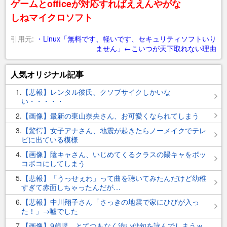
ゲームとofficeが対応すればええんやがな
しねマイクロソフト
引用元:
・Linux「無料です、軽いです、セキュリティソフトいり
ません」←こいつが天下取れない理由
人気オリジナル記事
1
【悲報】レンタル彼氏、クソブサイクしかいな
い・・・・・
2
【画像】最新の東山奈央さん、お可愛くなられてしまう
3
【驚愕】女子アナさん、地震が起きたらノーメイクでテレ
ビに出ている模様
4
【画像】陰キャさん、いじめてくるクラスの陽キャをボッ
コボコにしてしまう
5
【悲報】「うっせぇわ」って曲を聴いてみたんだけど幼稚
すぎて赤面しちゃったんだが…
6
【悲報】中川翔子さん「さっきの地震で家にひびが入っ
た！」→嘘でした
7
【画像】9歳児、とてつもなく渋い俳句を詠んでしまうｗ