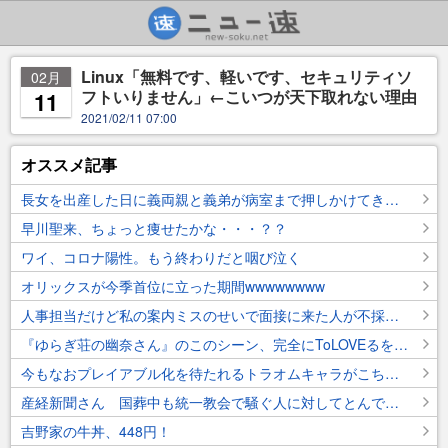
Linux「無料です、軽いです、セキュリティソ
02月
フトいりません」←こいつが天下取れない理由
11
2021/02/11 07:00
オススメ記事
長女を出産した日に義両親と義弟が病室まで押しかけてきた。私(非常識すぎ…いつか復讐してやる)→義父が亡くなった時、当時の話になり…まさかの私の記憶違いだった(汗
早川聖来、ちょっと痩せたかな・・・？？
ワイ、コロナ陽性。もう終わりだと咽び泣く
オリックスが今季首位に立った期間wwwwwwww
人事担当だけど私の案内ミスのせいで面接に来た人が不採用になっちゃった。この件を笑い話にしてる他の人事にはとても本当の事は言えないよ…
『ゆらぎ荘の幽奈さん』のこのシーン、完全にToLOVEるを超えてたよなｗｗｗｗｗｗ
今もなおプレイアブル化を待たれるトラオムキャラがこちら←これすこ
産経新聞さん 国葬中も統一教会で騒ぐ人に対してとんでもない例えを出してしまうｗｗｗｗｗｗｗｗｗｗ
吉野家の牛丼、448円！