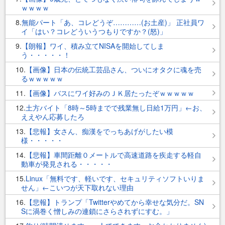
ｗｗｗｗ
8
無能パート「あ、コレどうぞ…………(お土産)」 正社員ワ
イ「はい？コレどういうつもりですか？(怒)」
9
【朗報】ワイ、積み立てNISAを開始してしま
う・・・・・！
10
【画像】日本の伝統工芸品さん、ついにオタクに魂を売
るｗｗｗｗｗ
11
【画像】バスにワイ好みのＪＫ居たったぞｗｗｗｗｗ
12
土方バイト「8時～5時までで残業無し日給1万円」←お、
ええやん応募したろ
13
【悲報】女さん、痴漢をでっちあげがしたい模
様・・・・・
14
【悲報】車間距離０メートルで高速道路を疾走する軽自
動車が発見される・・・・・
15
Linux「無料です、軽いです、セキュリティソフトいりま
せん」←こいつが天下取れない理由
16
【悲報】トランプ「Twitterやめてから幸せな気分だ。SN
Sに渦巻く憎しみの連鎖にさらされずにすむ。」