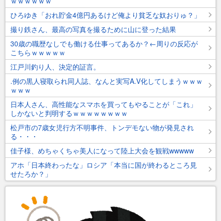
ｗｗｗｗｗｗ
ひろゆき「おれ貯金4億円あるけど俺より貧乏な奴おりゅ？」
撮り鉄さん、最高の写真を撮るために山に登った結果
30歳の職歴なしでも働ける仕事ってあるか？←周りの反応が
こちらｗｗｗｗｗ
江戸川釣り人、決定的証言。
.例の黒人寝取られ同人誌、なんと実写A.V化してしまうｗｗｗ
ｗｗｗ
日本人さん、高性能なスマホを買ってもやることが「これ」
しかないと判明するｗｗｗｗｗｗｗｗ
松戸市の7歳女児行方不明事件、トンデモない物が発見され
る・・・
佳子様、めちゃくちゃ美人になって陸上大会を観戦wwwww
アホ「日本終わったな」ロシア「本当に国が終わるところ見
せたろか？」