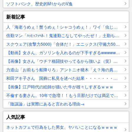
ソフトバンク、歴史的M1からのV逸
新着記事
人「海老うめぇ！蟹うめぇ！シャコうめぇ！」ワイ「虫じゃん」
倍勤マン「ﾊｯﾋｯﾌｯﾍﾎ-！鬼連勤こなしてやったぜ！」土勤ちゃん「休日出勤の土勤ちゃんもいまーすww」
スクウェア(攻撃力5000)「合体だ！」エニックス(守備力5000)「おう！」
【動画】女さん、ガソリンを入れるのが下手すぎるwwwwwwwww
【画像】女さん「ウチ？格闘技やってるから強いよ（笑）」ｼｭｯｼｭｯ
力道山「お前もう船降りろ」アントニオ猪木「え？海の真ん中ですよ？」力道山「いいから降りろ」
和田アキ子さん 国葬に私見を述べた結果・・・・・・・・・・・
【画像】江戸時代の絵師が描いた牛が雄々しすぎるｗｗｗ
不倫する妻さん。10年で急増！！もう旦那だけでは満足できんのか？
「陰謀論」は実際にあると言われる理由→
人気記事
ネットカフェで行為をした男女、ヤバいことになるｗｗｗｗ