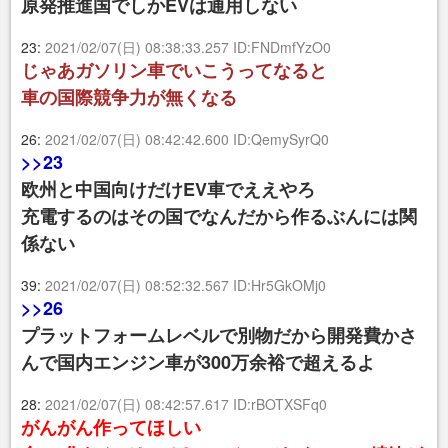
原発推進国でしかEVは通用しない
23:
2021/02/07(日) 08:38:33.257 ID:FNDmfYzO0
じゃあガソリン車でいこうってなると
車の国際競争力が無くなる
26:
2021/02/07(日) 08:42:42.600 ID:QemySyrQ0
>>23
欧州と中国向けだけEV車でええやろ
充電するのはその国でなんだから作るぶんには関
係ない
39:
2021/02/07(日) 08:52:32.567 ID:Hr5GkOMj0
>>26
プラットフォームレベルで別物だから開発費かさ
んで国内エンジン車が300万余裕で超えるよ
28:
2021/02/07(日) 08:42:57.617 ID:rBOTXSFq0
がんがん作ってほしい