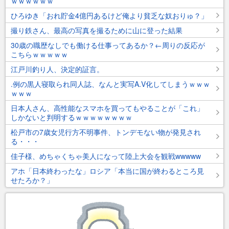
ｗｗｗｗｗｗ
ひろゆき「おれ貯金4億円あるけど俺より貧乏な奴おりゅ？」
撮り鉄さん、最高の写真を撮るために山に登った結果
30歳の職歴なしでも働ける仕事ってあるか？←周りの反応が
こちらｗｗｗｗｗ
江戸川釣り人、決定的証言。
.例の黒人寝取られ同人誌、なんと実写A.V化してしまうｗｗｗ
ｗｗｗ
日本人さん、高性能なスマホを買ってもやることが「これ」
しかないと判明するｗｗｗｗｗｗｗｗ
松戸市の7歳女児行方不明事件、トンデモない物が発見され
る・・・
佳子様、めちゃくちゃ美人になって陸上大会を観戦wwwww
アホ「日本終わったな」ロシア「本当に国が終わるところ見
せたろか？」