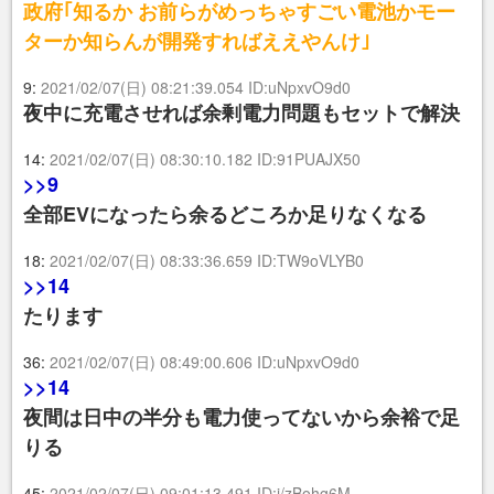
政府｢知るか お前らがめっちゃすごい電池かモー
ターか知らんが開発すればええやんけ｣
9:
2021/02/07(日) 08:21:39.054 ID:uNpxvO9d0
夜中に充電させれば余剰電力問題もセットで解決
14:
2021/02/07(日) 08:30:10.182 ID:91PUAJX50
>>9
全部EVになったら余るどころか足りなくなる
18:
2021/02/07(日) 08:33:36.659 ID:TW9oVLYB0
>>14
たります
36:
2021/02/07(日) 08:49:00.606 ID:uNpxvO9d0
>>14
夜間は日中の半分も電力使ってないから余裕で足
りる
45:
2021/02/07(日) 09:01:13.491 ID:j/zBohg6M