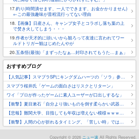
17
釣り(時間潰せます、一人でできます、お金かかりません)
←この最強趣味が昔程流行ってない理由
18
【画像】日産さん、キャンプ女子とコラボし落ち葉の上
で焚き火してしまう・・・
19
作者が天才的に頭いいから観ろって友達に言われてワー
ルドトリガー観はじめたんやが
20
五条悟(最強)「まずったなぁ…封印されてもうた…まぁ」
おすすめブログ
【人気記事】スマブラSPにキングダムハーツの「ソラ」参戦決定！！！！！
スマブラ桜井氏「ゲームの面白さはリスクとリターン」
ワイ「プロが作ったゲームに素人ユーザーが口出しするな」
【衝撃】夏目漱石「自分より強いものを倒す柔らかい武器はコレです」
【悲報】難関大学、目指しても年収は増えない模様ｗｗｗｗｗ
【衝撃】人間の心が折れるタイミング、「苦しい時」ではなかった…
Copyright © 2026
ニュー速
All Rights Reserved.