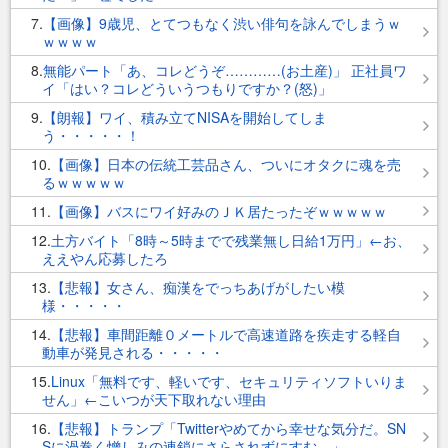
7
【画像】9歳児、とてつもなく渋い俳句を詠んでしまうｗ
ｗｗｗｗ
8
無能パート「あ、コレどうぞ…………(お土産)」 正社員ワ
イ「はい？コレどういうつもりですか？(怒)」
9
【朗報】ワイ、積み立てNISAを開始してしま
う・・・・・！
10
【画像】日本の伝統工芸品さん、ついにオタクに魂を売
るｗｗｗｗｗ
11
【画像】バスにワイ好みのＪＫ居たったぞｗｗｗｗｗ
12
土方バイト「8時～5時までで残業無し日給1万円」←お、
ええやん応募したろ
13
【悲報】女さん、痴漢をでっちあげがしたい模
様・・・・・
14
【悲報】車間距離０メートルで高速道路を疾走する軽自
動車が発見される・・・・・
15
Linux「無料です、軽いです、セキュリティソフトいりま
せん」←こいつが天下取れない理由
16
【悲報】トランプ「Twitterやめてから幸せな気分だ。SN
Sに渦巻く憎しみの連鎖にさらされずにすむ。」