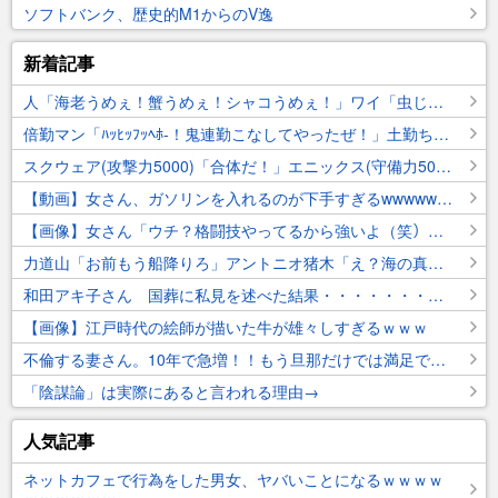
ソフトバンク、歴史的M1からのV逸
新着記事
人「海老うめぇ！蟹うめぇ！シャコうめぇ！」ワイ「虫じゃん」
倍勤マン「ﾊｯﾋｯﾌｯﾍﾎ-！鬼連勤こなしてやったぜ！」土勤ちゃん「休日出勤の土勤ちゃんもいまーすww」
スクウェア(攻撃力5000)「合体だ！」エニックス(守備力5000)「おう！」
【動画】女さん、ガソリンを入れるのが下手すぎるwwwwwwwww
【画像】女さん「ウチ？格闘技やってるから強いよ（笑）」ｼｭｯｼｭｯ
力道山「お前もう船降りろ」アントニオ猪木「え？海の真ん中ですよ？」力道山「いいから降りろ」
和田アキ子さん 国葬に私見を述べた結果・・・・・・・・・・・
【画像】江戸時代の絵師が描いた牛が雄々しすぎるｗｗｗ
不倫する妻さん。10年で急増！！もう旦那だけでは満足できんのか？
「陰謀論」は実際にあると言われる理由→
人気記事
ネットカフェで行為をした男女、ヤバいことになるｗｗｗｗ