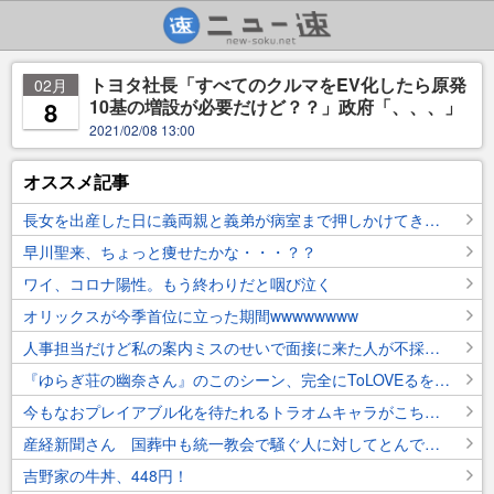
トヨタ社長「すべてのクルマをEV化したら原発
02月
10基の増設が必要だけど？？」政府「、、、」
8
2021/02/08 13:00
オススメ記事
長女を出産した日に義両親と義弟が病室まで押しかけてきた。私(非常識すぎ…いつか復讐してやる)→義父が亡くなった時、当時の話になり…まさかの私の記憶違いだった(汗
早川聖来、ちょっと痩せたかな・・・？？
ワイ、コロナ陽性。もう終わりだと咽び泣く
オリックスが今季首位に立った期間wwwwwwww
人事担当だけど私の案内ミスのせいで面接に来た人が不採用になっちゃった。この件を笑い話にしてる他の人事にはとても本当の事は言えないよ…
『ゆらぎ荘の幽奈さん』のこのシーン、完全にToLOVEるを超えてたよなｗｗｗｗｗｗ
今もなおプレイアブル化を待たれるトラオムキャラがこちら←これすこ
産経新聞さん 国葬中も統一教会で騒ぐ人に対してとんでもない例えを出してしまうｗｗｗｗｗｗｗｗｗｗ
吉野家の牛丼、448円！