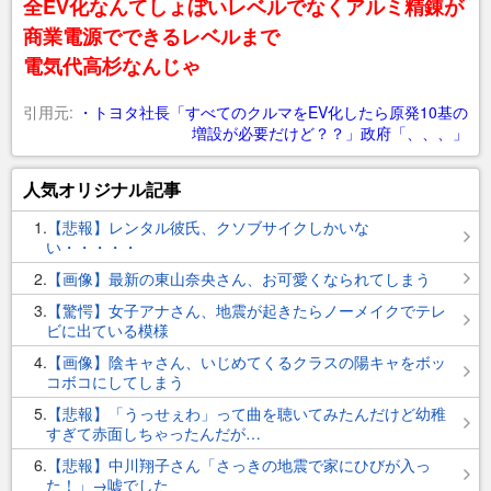
全EV化なんてしょぼいレベルでなくアルミ精錬が
商業電源でできるレベルまで
電気代高杉なんじゃ
引用元:
・トヨタ社長「すべてのクルマをEV化したら原発10基の
増設が必要だけど？？」政府「、、、」
人気オリジナル記事
1
【悲報】レンタル彼氏、クソブサイクしかいな
い・・・・・
2
【画像】最新の東山奈央さん、お可愛くなられてしまう
3
【驚愕】女子アナさん、地震が起きたらノーメイクでテレ
ビに出ている模様
4
【画像】陰キャさん、いじめてくるクラスの陽キャをボッ
コボコにしてしまう
5
【悲報】「うっせぇわ」って曲を聴いてみたんだけど幼稚
すぎて赤面しちゃったんだが…
6
【悲報】中川翔子さん「さっきの地震で家にひびが入っ
た！」→嘘でした