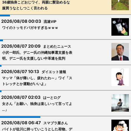
36歳独身こどおじワイ、両親に髪染めるな
服買うなとしつこく言われる
2026/08/08 00:03
流速VIP
ワイのトッモドパガキすぎるｗｗｗ
2026/08/07 20:09
まとめたニュース
小沢一郎氏、デニー氏の沖縄知事選支援を表
明。デニー氏を支援しない中革連を批判
2026/08/07 10:13
ダイエット速報
マッマ「体が痛いし、疲れたわ～」ワイ「ス
トレッチとか運動がいいよ」
2026/08/07 02:03
はーとログ
女さん「お願い、独身は楽しいって言ってよ
…」
2026/08/08 06:47
スマブラ屋さん
バイトが佐川に持っていこうとした荷物、デ