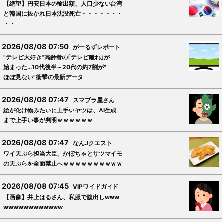
【絶望】円安日本の輸出額、人口少ない台湾
と韓国に抜かれ日本沈没死亡・・・・・・・
・・
2026/08/08 07:50
がーるずレポート
"テレビ大好き"高齢者の｢テレビ離れ｣が
始まった…10代後半～20代の約7割が"
ほぼ見ない"衝撃の最新データ
2026/08/08 07:47
スマブラ屋さん
絵が化け物みたいに上手いヤツは、AI生成
まで上手い事が判明ｗｗｗｗｗｗ
2026/08/08 07:47
なんJクエスト
ワイ天ぷら担当大臣、かぼちゃとサツマイモ
の天ぷらを全面禁止へｗｗｗｗｗｗｗｗｗｗ
2026/08/08 07:45
VIPワイドガイド
【画像】井上はるさん、私服で腹出しwww
wwwwwwwwwwww