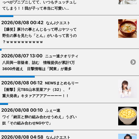
っぺがプニプニしてて、いつもチュッチュし
てしまう！！我が子って本当に可愛い...
2026/08/08 00:42
なんJクエスト
【爆笑】豚汁の事とんじるって呼ぶヤツって
野生の豚を見たら「とん」がいるって言うの
？ｗｗｗｗｗｗｗｗｗｗ
2026/08/07 13:00
ニュー速クオリティ
八田與一容疑者、詰む 情報提供が累計1万
3600件超え 目撃情報は「関東」が最多
2026/08/08 06:12
NEWSまとめもりー
【衝撃】元TBS山本里菜アナ（32）、『
重大発表』キタァアアアアーーーー！！
2026/08/08 00:10
ふぇー速
ワイ「納豆と卵の組み合わせうめえ」うざい
奴「その組み合わせNGやで」
2026/08/08 04:58
なんJクエスト