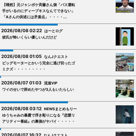
【唖然】元ジャンポケ斉藤さん側「バス運転
手がいるのにディープキスなんてできない」
「Aさんの供述には矛盾点」・・・・...
2026/08/08 02:22
はーとログ
彼氏が怖いくらい優しいんだけど
2026/08/08 01:05
なんJクエスト
ビッグモーターとかいう完全に逃げ切ったゴ
ミクズ・・・・・・・・・
2026/08/07 01:03
流速VIP
ワイのせいで辞めたやつが3人もいたらしい
2026/08/08 03:12
NEWSまとめもりー
ゆうちゃみの暴露で浮き彫りになる『恋愛リ
アリティー番組』の裏側がヤバイ・・・・・
2026/08/07 16:32
なんJクエスト