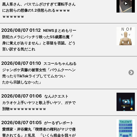
黒人客さん、バスでふざけすぎて運転手さん
にお前らの想像の1.2倍怒られるｗｗｗｗ
ｗｗｗｗｗｗ
2026/08/07 01:12
NEWSまとめもりー
防犯カメラにバッチリ映った55歳露出魔「
身に覚えがありません」と容疑を否認。どう
言い訳する気だこれ
2026/08/07 01:10
スコールちゃんねる
ジャンポケ斉藤の被害女性「バウムクーヘン
売ったりTikTokライブしててムカつい
たから示談しなかった」
2026/08/07 01:06
なんJクエスト
カラオケ上手いヤツと歌上手いヤツ、ガチで
別物ｗｗｗｗｗｗｗｗｗｗ
2026/08/07 01:05
がーるずレポート
愛煙家・岸谷蘭丸「喫煙者の権利がマジで侵
害されてる」と私見 「いくら税金を我々が