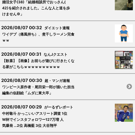
婚活女子(38)「結婚相談所でおっさん(
42)を紹介されました。こんな人と道を歩
けません💢」
2026/08/07 00:32
ダイエット速報
ワイデブ（痛風持ち）、煮干しラーメン完食
ｗｗ
2026/08/07 00:31
なんJクエスト
【歓喜】【画像】お前らが遊びに行きたくな
る家がこちらｗｗｗｗｗｗｗｗｗｗ
2026/08/07 00:30
超・マンガ速報
ワンピース原作者・尾田栄一郎が描いた担当
編集の似顔絵「ムダに東大卒」
2026/08/07 00:29
がーるずレポート
中村敬斗 かっこいいアスリート調査 1位
W杯でインスタフォロワー127万増 人
気爆発 …2位 高橋藍 3位 大谷翔平