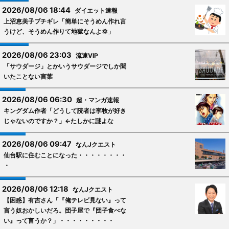
2026/08/06 18:44
ダイエット速報
上沼恵美子ブチギレ「簡単にそうめん作れ言
うけど、そうめん作りて地獄なんよ💢」
2026/08/06 23:03
流速VIP
「サウダージ」とかいうサウダージでしか聞
いたことない言葉
2026/08/06 06:30
超・マンガ速報
キングダム作者「どうして読者は李牧が好き
じゃないのですか？」←たしかに謎よな
2026/08/06 09:47
なんJクエスト
仙台駅に住むことになった・・・・・・・・
・
2026/08/06 12:18
なんJクエスト
【困惑】有吉さん「『俺テレビ見ない』って
言う奴おかしいだろ。団子屋で『団子食べな
い』って言うか？」・・・・・・・・・