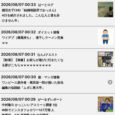
2026/08/07 00:33
はーとログ
婚活女子(38)「結婚相談所でおっさん(
42)を紹介されました。こんな人と道を歩
けません💢」
2026/08/07 00:32
ダイエット速報
ワイデブ（痛風持ち）、煮干しラーメン完食
ｗｗ
2026/08/07 00:31
なんJクエスト
【歓喜】【画像】お前らが遊びに行きたくな
る家がこちらｗｗｗｗｗｗｗｗｗｗ
2026/08/07 00:30
超・マンガ速報
ワンピース原作者・尾田栄一郎が描いた担当
編集の似顔絵「ムダに東大卒」
2026/08/07 00:29
がーるずレポート
中村敬斗 かっこいいアスリート調査 1位
W杯でインスタフォロワー127万増 人