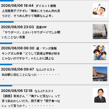
2026/08/06 18:44
ダイエット速報
上沼恵美子ブチギレ「簡単にそうめん作れ言
うけど、そうめん作りて地獄なんよ💢」
2026/08/06 23:03
流速VIP
「サウダージ」とかいうサウダージでしか聞
いたことない言葉
2026/08/06 06:30
超・マンガ速報
キングダム作者「どうして読者は李牧が好き
じゃないのですか？」←たしかに謎よな
2026/08/06 09:47
なんJクエスト
仙台駅に住むことになった・・・・・・・・
・
2026/08/06 12:18
なんJクエスト
【困惑】有吉さん「『俺テレビ見ない』って
言う奴おかしいだろ。団子屋で『団子食べな
い』って言うか？」・・・・・・・・・