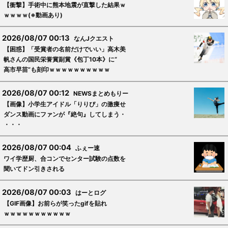
【衝撃】手術中に熊本地震が直撃した結果ｗ
ｗｗｗｗ(※動画あり)
2026/08/07 00:13
なんJクエスト
【困惑】「受賞者の名前だけでいい」高木美
帆さんの国民栄誉賞副賞《包丁10本》に“
高市早苗”も刻印ｗｗｗｗｗｗｗｗｗｗ
2026/08/07 00:12
NEWSまとめもりー
【画像】小学生アイドル「りりぴ」の激痩せ
ダンス動画にファンが『絶句』してしまう・
・・・
2026/08/07 00:04
ふぇー速
ワイ学歴厨、合コンでセンター試験の点数を
聞いてドン引きされる
2026/08/07 00:03
はーとログ
【GIF画像】お前らが笑ったgifを貼れ
ｗｗｗｗｗｗｗｗｗｗｗ